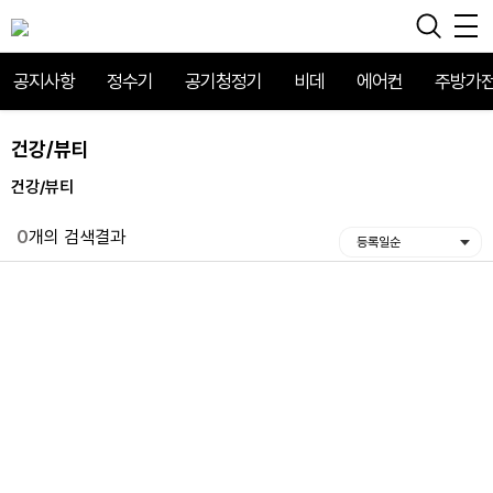
공지사항
정수기
공기청정기
비데
에어컨
주방가
건강/뷰티
건강/뷰티
0
개의 검색결과
등록일순