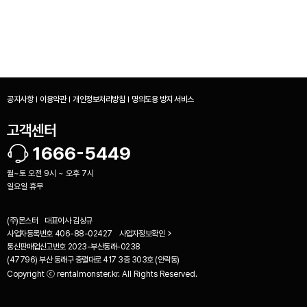
공지사항
이용약관
개인정보처리방침
명의도용 방지 서비스
고객센터
1666-5449
월~토 오전 9시 ~ 오후 7시
일요일 휴무
(주)몬스터
대표이사
김상규
사업자등록번호
406-88-02427
사업자정보확인
통신판매업신고번호
2023-부산동래-0238
(47796) 부산 동래구 충렬대로 417 3층 303호 (안락동)
Copyright ⓒ rentalmonster.kr. All Rights Reserved.