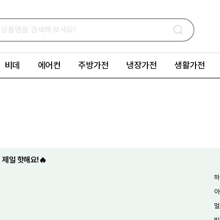
비데
에어컨
주방가전
냉장가전
생활가전
 제일 핫해요!🔥
하
아
멀