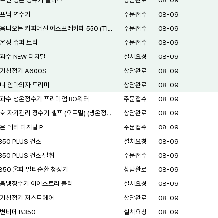
트인 냉온 정수기 블리스
상담완료
08-09
프닉 연수기
주문접수
08-09
음나오는 커피머신 에스프레카페 550 (TI…
주문접수
08-09
온정 슈퍼 트리
주문접수
08-09
과수 NEW 디지털
설치요청
08-09
기청정기 A600S
상담완료
08-09
니 안마의자 드리미
상담완료
08-09
과수 냉온정수기 프리미엄 RO워터
주문접수
08-09
호 자가관리 정수기 셀프 (오트밀) (냉온정…
상담완료
08-09
온 메타 디지털 P
주문접수
08-09
350 PLUS 건조
설치요청
08-09
350 PLUS 건조·탈취
주문접수
08-09
850 울파 멀티순환 청정기
상담완료
08-09
음냉정수기 아이스트리 플리
설치요청
08-09
기청정기 저스트에어
상담완료
08-09
변비데 B350
설치요청
08-09