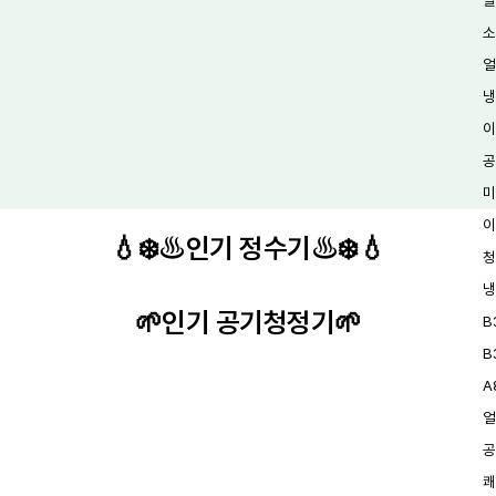
빌
소
얼
냉
이
공
미
이
💧❄️♨️인기 정수기♨️❄️💧
청
냉
🌱인기 공기청정기🌱
B
B
A
얼
공
쾌