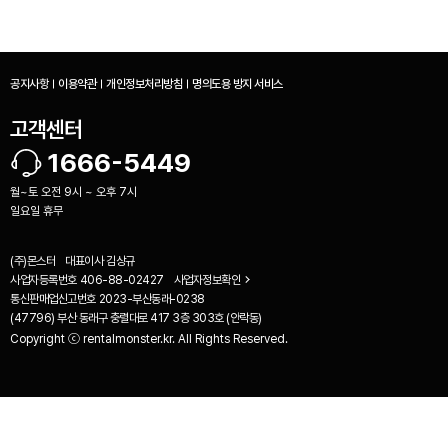
공지사항
이용약관
개인정보처리방침
명의도용 방지 서비스
고객센터
1666-5449
월~토 오전 9시 ~ 오후 7시
일요일 휴무
(주)몬스터
대표이사
김상규
사업자등록번호
406-88-02427
사업자정보확인
통신판매업신고번호
2023-부산동래-0238
(47796) 부산 동래구 충렬대로 417 3층 303호 (안락동)
Copyright ⓒ rentalmonster.kr. All Rights Reserved.